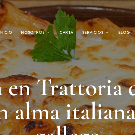
INICIO
NOSOTROS
CARTA
SERVICIOS
BLOG
a en Trattoria 
n alma italian