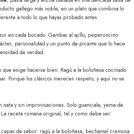
gne
, pasta larga y ancha bañada en una delicada salsa de
oducto gallego más noble, en un plato que combina lo
ferente a todo lo que hayas probado antes.
el sur en cada bocado. Gambas al ajillo, peperoncino
rácter, personalidad y un punto de picante que lo hace
tensidad de verdad.
o que exige hacerse bien. Ragú a la boloñesa cocinado
r. Porque los clásicos merecen respeto, y aquí no se
n nata y sin improvisaciones. Solo guanciale, yema de
La receta romana original, tal y como debe ser.
 capas de sabor: ragú a la boloñesa, bechamel cremosa