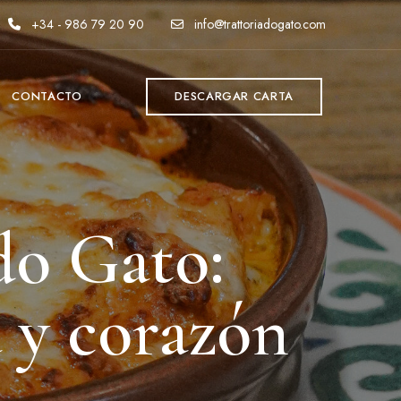
+34 - 986 79 20 90
info@trattoriadogato.com
CONTACTO
DESCARGAR CARTA
do Gato:
a y corazón