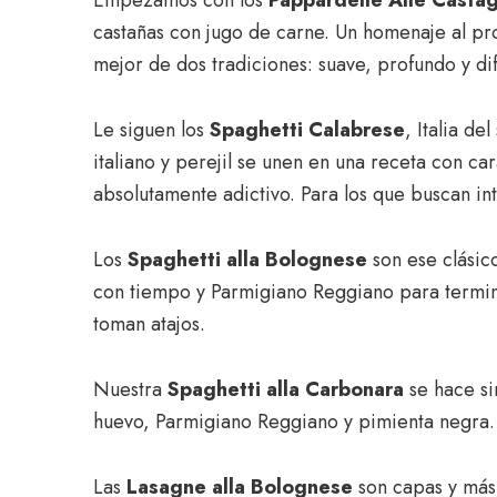
Empezamos con los
Pappardelle Alle Casta
castañas con jugo de carne. Un homenaje al pr
mejor de dos tradiciones: suave, profundo y di
Le siguen los
Spaghetti Calabrese
, Italia d
italiano y perejil se unen en una receta con ca
absolutamente adictivo. Para los que buscan in
Los
Spaghetti alla Bolognese
son ese clásic
con tiempo y Parmigiano Reggiano para termina
toman atajos.
Nuestra
Spaghetti alla Carbonara
se hace si
huevo, Parmigiano Reggiano y pimienta negra. 
Las
Lasagne alla Bolognese
son capas y más