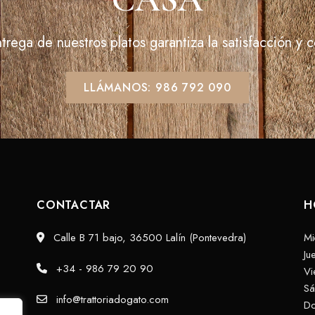
ntrega de nuestros platos garantiza la satisfacción y
LLÁMANOS: 986 792 090
CONTACTAR
H
Calle B 71 bajo, 36500 Lalín (Pontevedra)
Mi
Ju
+34 - 986 79 20 90
Vi
S
info@trattoriadogato.com
D