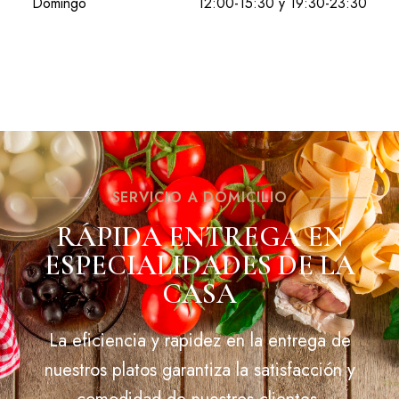
Domingo
12:00-15:30 y 19:30-23:30
SERVICIO A DOMICILIO
RÁPIDA ENTREGA EN
ESPECIALIDADES DE LA
CASA
La eficiencia y rapidez en la entrega de
nuestros platos garantiza la satisfacción y